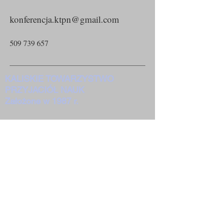
konferencja.ktpn@gmail.com
509 739 657
KALISKIE TOWARZYSTWO
PRZYJACIÓŁ NAUK
Założone w 1987 r.
PEKAO SA I Oddział Kalisz
51 1240 2946 1111 0000 2873 3766
62-800 Kalisz Pl. św. Józefa 2-4
Deklaracja KTPN do pobrania
W ciągu ponad trzydziestu lat działalności
Kaliskie Towarzystwo Przyjaciół Nauk
siłami i pracą swoich członków osiągnęło
następujące rezultaty: