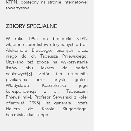
KTPN, dostępny na stronie internetowej
towarzystwa.
ZBIORY SPECJALNE
W roku 1995 do biblioteki KTPN
włączono zbiór listów otrzymanych od dr.
Aleksandra Braudego, pisanych przez
niego do dr. Tadeusza Pniewskiego.
Uzyskano też zgodę na wykorzystanie
listów obu lekarzy do badań
naukowych
[3]
. Zbiór ten uzupełniła
przekazana przez artystę grafika
Władysława Kościelniaka jego
korespondencja z dr. Tadeuszem
Pniewskim
[4]
. Profesor Serwański z kolei
ofiarował (1995) list generała Józefa
Hallera do Karola Sługockiego,
harcmistrza kaliskiego.