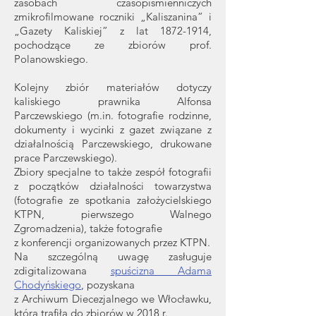
zasobach czasopiśmienniczych
zmikrofilmowane roczniki „Kaliszanina” i
„Gazety Kaliskiej” z lat
1872-1914
,
pochodzące ze zbiorów prof.
Polanowskiego.
Kolejny zbiór materiałów dotyczy
kaliskiego prawnika Alfonsa
Parczewskiego (m.in. fotografie rodzinne,
dokumenty i wycinki z gazet związane z
działalnością Parczewskiego, drukowane
prace Parczewskiego).
Zbiory specjalne to także zespół fotografii
z początków działalności towarzystwa
(fotografie ze spotkania założycielskiego
KTPN, pierwszego Walnego
Zgromadzenia), także fotografie
z konferencji organizowanych przez KTPN.
Na szczególną uwagę zasługuje
zdigitalizowana
spuścizna Adama
Chodyńskiego
, pozyskana
z Archiwum Diecezjalnego we Włocławku,
która trafiła do zbiorów w 2018 r.