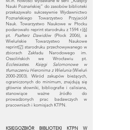
M.in. nowości wydawane w serii „Klasycy
Nauki Poznańskiej” do zasobów biblioteki
przekazywało sukcesywnie Wydawnictwo
Poznańskiego Towarzystwo Przyjaciół
Nauk. Towarzystwo Naukowe w Płocku
podarowało reprint starodruku z 1594 r.
[6]
pt.
Psałterz Dawidów
(Płock 2006), a
Wieluńskie Towarzystwo Naukowe
reprint
[7]
starodruku przechowywanego w
zbiorach Zakładu Narodowego im.
Ossolińskich we Wrocławiu pt.
Ecclesiastes. Księgi Salomonowe w
tłumaczeniu Hieronima z Wielunia
(Wieluń
2000-2003)
. Wśród zakupów bieżących,
ograniczonych do minimum, znajdują się
głównie słowniki, bibliografie i calisiana,
stanowiące ważne źródło do
prowadzonych prac badawczych w
pracowniach i komisjach KTPN.
KSIĘGOZBIÓR BIBLIOTEKI KTPN W