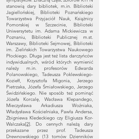
stanowią dary bibliotek, m.in. Biblioteki
Jagiellońskiej, Biblioteki Poznańskiego
Towarzystwa Przyjaciół Nauk, Książnicy
Pomorskiej w Szczecinie, Biblioteki
Uniwersytetu im. Adama Mickiewicza w
Poznaniu, Biblioteki Publicznej m.st.
Warszawy, Biblioteki Sejmowej, Biblioteki
im. Zielińskich Towarzystwa Naukowego
Płockiego. Długa jest też lista darczyńców
indywidualnych, wśród których wymienić
należy m.in. profesorów Edwarda
Polanowskiego, Tadeusza Poklewskiego-
Koziełł, Krzysztofa Migonia, Jerzego
Pietrzaka, Józefa Śmiałowskiego, Jerzego
Świdzińskiego. Nie sposób też pominąć
Józefa Korcalę, Wacława Klepandego,
Mieczysława Arkadiusza Woźniaka,
Władysława Kościelniaka, Pawła Andersa,
Zbigniewa Kledeckiego czy Eligiusza Kor-
Walczaka
[2]
. Do cennych należą dary
przekazane przez prof. Tadeusza
Drewnowskiego (13 tomów Dzienników