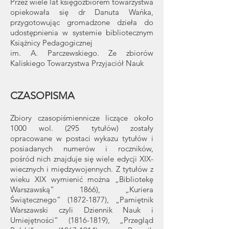
Przez wiele lat księgozbiorem towarzystwa
opiekowała się dr Danuta Wańka,
przygotowując gromadzone dzieła do
udostępnienia w systemie bibliotecznym
Książnicy Pedagogicznej
im. A. Parczewskiego. Ze zbiorów
Kaliskiego Towarzystwa Przyjaciół Nauk
CZASOPISMA
Zbiory czasopiśmiennicze liczące około
1000 wol. (295 tytułów) zostały
opracowane w postaci wykazu tytułów i
posiadanych numerów i roczników,
pośród nich znajduje się wiele edycji XIX-
wiecznych i międzywojennych. Z tytułów z
wieku XIX wymienić można „Bibliotekę
Warszawską” 1866), „Kuriera
Świątecznego”
(1872-1877)
, „Pamiętnik
Warszawski czyli Dziennik Nauk i
Umiejętności”
(1816-1819)
, „Przegląd