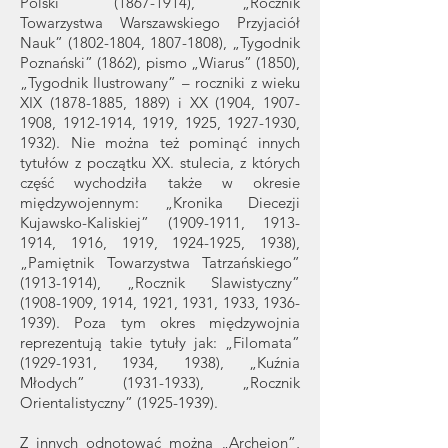
Polski”
(1867-1914)
, „Rocznik
Towarzystwa Warszawskiego Przyjaciół
Nauk”
(1802-1804
,
1807-1808)
, „Tygodnik
Poznański” (1862), pismo „Wiarus” (1850),
„Tygodnik Ilustrowany” – roczniki z wieku
XIX
(1878-1885
, 1889) i XX (1904,
1907-
1908
,
1912-1914
, 1919, 1925,
1927-1930
,
1932). Nie można też pominąć innych
tytułów z początku XX. stulecia, z których
część wychodziła także w okresie
międzywojennym: „Kronika Diecezji
Kujawsko-Kaliskiej”
(1909-1911
,
1913-
1914
, 1916, 1919,
1924-1925
, 1938),
„Pamiętnik Towarzystwa Tatrzańskiego”
(1913-1914)
, „Rocznik Slawistyczny”
(1908-1909
, 1914, 1921, 1931, 1933,
1936-
1939)
. Poza tym okres międzywojnia
reprezentują takie tytuły jak: „Filomata”
(1929-1931
, 1934, 1938), „Kuźnia
Młodych”
(1931-1933)
, „Rocznik
Orientalistyczny”
(1925-1939)
.
Z innych odnotować można „Archeion”,