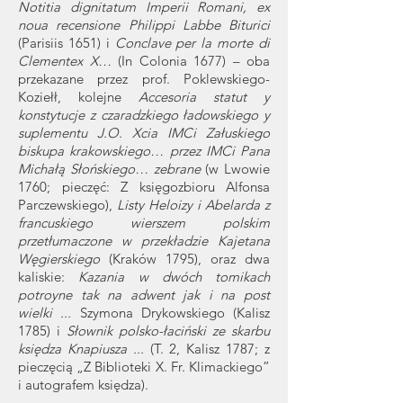
Notitia dignitatum Imperii Romani, ex
noua recensione Philippi Labbe Biturici
(Parisiis 1651) i
Conclave per la morte di
Clementex X…
(In Colonia 1677) – oba
przekazane przez prof. Poklewskiego-
Koziełł, kolejne
Accesoria statut y
konstytucje z czaradzkiego ładowskiego y
suplementu J.O. Xcia IMCi Załuskiego
biskupa krakowskiego… przez IMCi Pana
Michałą Słońskiego… zebrane
(w Lwowie
1760; pieczęć: Z księgozbioru Alfonsa
Parczewskiego),
Listy Heloizy i Abelarda
z
francuskiego wierszem polskim
przetłumaczone w przekładzie Kajetana
Węgierskiego
(Kraków 1795), oraz dwa
kaliskie:
Kazania w dwóch tomikach
potroyne tak na adwent jak i na post
wielki ...
Szymona Drykowskiego (Kalisz
1785) i
Słownik polsko-łaciński ze skarbu
księdza Knapiusza ...
(T. 2, Kalisz 1787; z
pieczęcią „Z Biblioteki X. Fr. Klimackiego”
i autografem księdza).