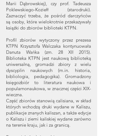
Marii Dąbrowskiej), czy prof. Tadeusza
Poklewskiego-Koziełł (starodruki).
Zaznaczyć trzeba, że pośród darczyńców
są osoby, które wielokrotnie przekazywały
książki do zbiorów biblioteki KTPN.
Profil zbiorów wytyczony przez prezesa
KTPN Krzysztofa Walczaka kontynuowała
Danuta Wańka (zm. 28 XII 2015).
Biblioteka KTPN jest naukową biblioteką
uniwersalną, gromadzi zbiory z wielu
dyscyplin naukowych (m.in. historia,
bibliologia, pedagogika). Gromadzony
księgozbiór to literatura naukowa i
popularnonaukowa, w znacznej części XIX-
wieczna.
Część zbiorów stanowią calisiana, w skład
których wchodzą druki wydane w Kaliszu,
publikacje znanych kaliszan, a także edycje
o Kaliszu i ziemi kaliskiej wydane zarówno
na terenie kraju, jak i za granicą.