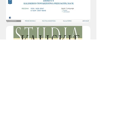
KALISKIE TOWARZYSTWO
PRZYJACIÓŁ NAUK
Założone w 1987 r.