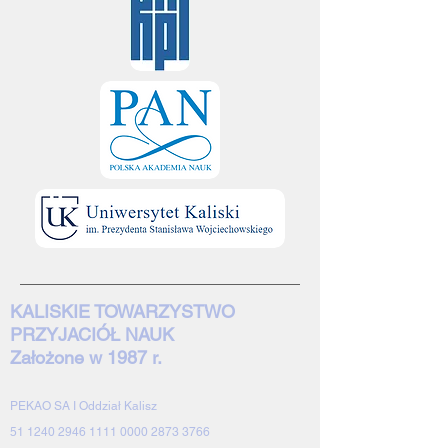
KALISKIE TOWARZYSTWO
PRZYJACIÓŁ NAUK
Założone w 1987 r.
PEKAO SA I Oddział Kalisz
51 1240 2946 1111 0000 2873 3766