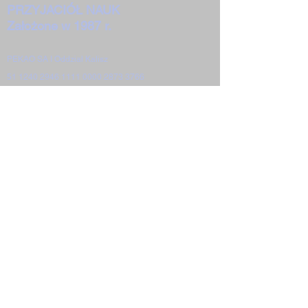
PRZYJACIÓŁ NAUK
Założone w 1987 r.
PEKAO SA I Oddział Kalisz
51 1240 2946 1111 0000 2873 3766
62-800 Kalisz Pl. św. Józefa 2-4
Deklaracja KTPN do pobrania
W ciągu ponad trzydziestu lat działalności
Kaliskie Towarzystwo Przyjaciół Nauk
siłami i pracą swoich członków osiągnęło
następujące rezultaty:
Towarzystwo stało się bardzo znaczącym
elementem naukowego
i kulturalnego pejzażu Kalisza i ziemi
kaliskiej;
Znaczący pozostaje wkład Towarzystwa w
formowanie i rozwijanie środowiska
naukowego
i akademickiego Kalisza,