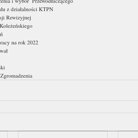
zenia i wybór  Przewodniczącego  
du z działalności KTPN 
ji Rewizyjnej  
Koleżeńskiego  
ń 
pracy na rok 2022 
wał 
ki 
 Zgromadzenia