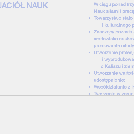
JACIÓŁ NAUK
W ciągu ponad trzy
Nauk siłami i prac
Towarzystwo stał
i kulturalnego pej
Znaczący pozostaj
środowiska nauko
promowanie młody
Utworzenie profe
i wyprodukowanie
o Kaliszu
i ziem
Utworzenie wartośc
udostępnienie;
Współdziałanie z i
Tworzenie wizerunk