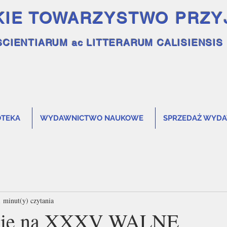
KIE TOWARZYSTWO PRZY
SCIENTIARUM ac LITTERARUM CALISIENSIS
OTEKA
WYDAWNICTWO NAUKOWE
SPRZEDAŻ WYD
1 minut(y) czytania
enie na XXXV WALNE