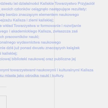
dziestu lat działalności Kaliskie Towarzystwo Przyjaciół
ą swoich członków osiągnęło następujące rezultaty:
o się bardzo znaczącym elementem naukowego
zażu Kalisza i ziemi kaliskiej;
e wkład Towarzystwa w formowanie i rozwijanie
wego
i akademickiego Kalisza, zwłaszcza zaś
ch pracowników nauki;
sjonalnego wydawnictwa naukowego
 dziś już ponad dwustu znaczących książek
i kaliskiej;
iowej biblioteki naukowej oraz publiczne jej
nnymi towarzystwami naukowymi i kulturalnymi Kalisza
u miasta jako ośrodka nauki i kultury.