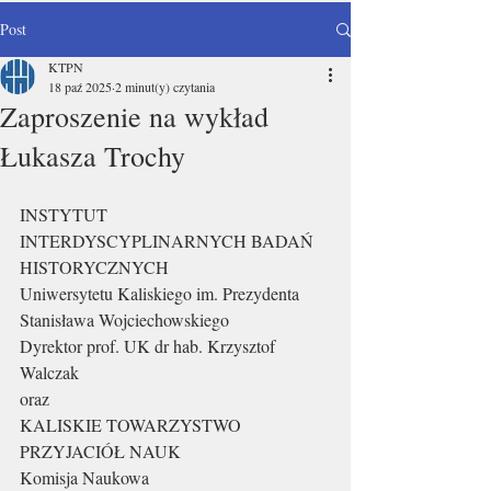
Post
KTPN
18 paź 2025
2 minut(y) czytania
Zaproszenie na wykład
Łukasza Trochy
INSTYTUT 
INTERDYSCYPLINARNYCH BADAŃ 
HISTORYCZNYCH
Uniwersytetu Kaliskiego im. Prezydenta 
Stanisława Wojciechowskiego
Dyrektor prof. UK dr hab. Krzysztof 
Walczak
oraz
KALISKIE TOWARZYSTWO 
PRZYJACIÓŁ NAUK
Komisja Naukowa