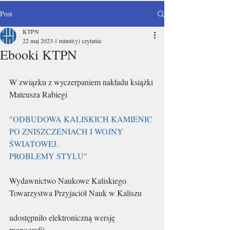
Post
KTPN
22 maj 2023
1 minut(y) czytania
Ebooki KTPN
W związku z wyczerpaniem nakładu książki 
Mateusza Rabiegi
"
ODBUDOWA KALISKICH KAMIENIC 
PO ZNISZCZENIACH I WOJNY 
ŚWIATOWEJ.
PROBLEMY STYLU
"
Wydawnictwo Naukowe Kaliskiego 
Towarzystwa Przyjaciół Nauk w Kaliszu 
udostępniło elektroniczną wersję 
monografii. 