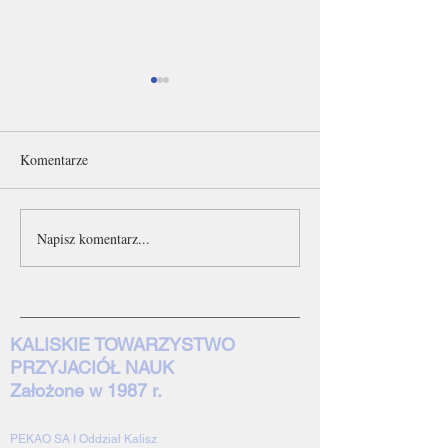
Komentarze
Napisz komentarz...
Spotkanie naukowe z dr.
SPOTKANIA Z
Jackiem Kordelem
PODZIEMNYM
KALISZEM -
ZAPROSZENIE 
SEMINARIUM
KALISKIE TOWARZYSTWO
PRZYJACIÓŁ NAUK
Założone w 1987 r.
PEKAO SA I Oddział Kalisz