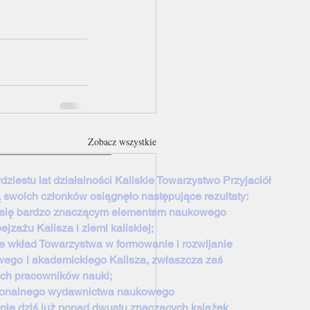
Zobacz wszystkie
dziestu lat działalności Kaliskie Towarzystwo Przyjaciół
ą swoich członków osiągnęło następujące rezultaty:
o się bardzo znaczącym elementem naukowego
zażu Kalisza i ziemi kaliskiej;
e wkład Towarzystwa w formowanie i rozwijanie
wego
i akademickiego Kalisza, zwłaszcza zaś
ch pracowników nauki;
sjonalnego wydawnictwa naukowego
 dziś już ponad dwustu znaczących książek