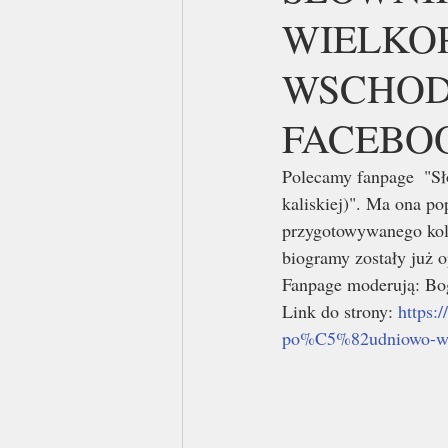
WIELKO
WSCHODN
FACEBO
Polecamy fanpage  "Sł
kaliskiej)". Ma ona p
przygotowywanego kole
biogramy zostały już 
Fanpage moderują: Bo
Link do strony: 
https:
po%C5%82udniowo-ws