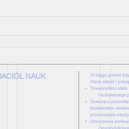
JACIÓŁ NAUK
W ciągu ponad trzy
Nauk siłami i prac
Towarzystwo stał
i kulturalnego pej
Znaczący pozostaj
środowiska nauko
promowanie młody
Utworzenie profe
i wyprodukowanie