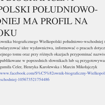
POLSKI POŁUDNIOWO-
IEJ MA PROFIL NA
OKU
ownika biograficznego Wielkopolski południowo-wschodniej 
opularyzować idee wydawnictwa, informować o pracach dotycz
jnego tomu oraz przy różnych okazjach przypominać nazwisk
opublikowane w poprzednich słownikach lub są przygotowywa
gumiła Celer, Henryka Karolewska i Marcin Mikołajczyk
//www.facebook.com/S%C5%82ownik-biograficzny-Wielkopol
chodniej-105673521754486