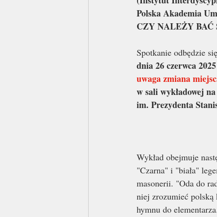
(Instytut Interdyscy
Polska Akademia Umi
CZY NALEŻY BAĆ 
Spotkanie odbędzie si
dnia 26 czerwca 2025
uwaga zmiana miejsc
w sali wykładowej na
im. Prezydenta Stani
Wykład obejmuje nastę
"Czarna" i "biała" leg
masonerii. "Oda do ra
niej zrozumieć polską 
hymnu do elementarza