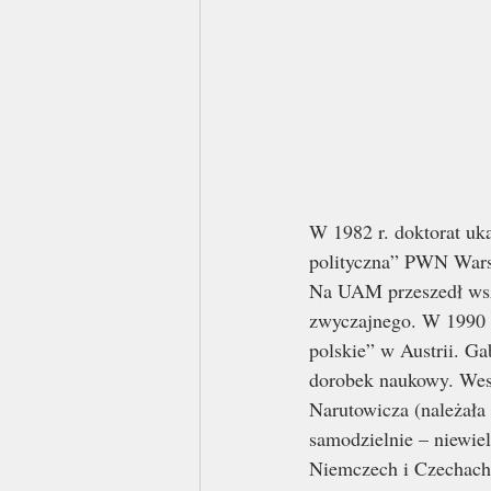
W 1982 r. doktorat uka
polityczna” PWN Warsz
Na UAM przeszedł wszy
zwyczajnego. W 1990 r
polskie” w Austrii. G
dorobek naukowy. Wesp
Narutowicza (należała 
samodzielnie – niewie
Niemczech i Czechach