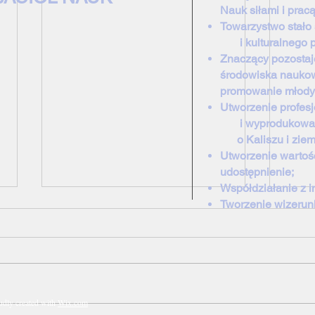
Nauk siłami i prac
Towarzystwo stał
i kulturalnego pej
Znaczący pozostaj
środowiska nauko
promowanie młody
Utworzenie profe
i wyprodukowanie
o Kaliszu
i ziem
Utworzenie wartośc
udostępnienie;
Współdziałanie z i
Tworzenie wizerunk
dly created with
Wix.com