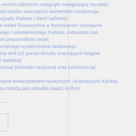
ą swoich członków osiągnęło następujące rezultaty:
o się bardzo znaczącym elementem naukowego
zażu Kalisza i ziemi kaliskiej;
e wkład Towarzystwa w formowanie i rozwijanie
wego
i akademickiego Kalisza, zwłaszcza zaś
ch pracowników nauki;
sjonalnego wydawnictwa naukowego
 dziś już ponad dwustu znaczących książek
i kaliskiej;
iowej biblioteki naukowej oraz publiczne jej
nnymi towarzystwami naukowymi i kulturalnymi Kalisza
u miasta jako ośrodka nauki i kultury.