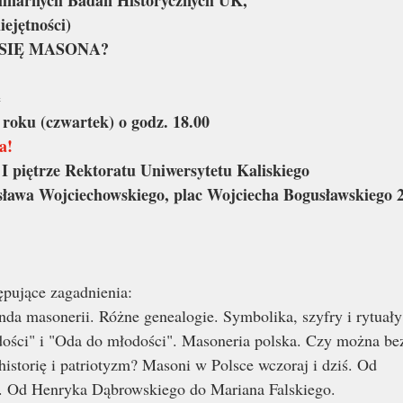
plinarnych Badań Historycznych UK,
ejętności)
SIĘ MASONA?
ę
 roku (czwartek) o godz. 18.00
a!
 I piętrze Rektoratu Uniwersytetu Kaliskiego
sława Wojciechowskiego, plac Wojciecha Bogusławskiego 2,
pujące zagadnienia:
enda masonerii. Różne genealogie. Symbolika, szyfry i rytuały
dości" i "Oda do młodości". Masoneria polska. Czy można be
historię i patriotyzm? Masoni w Polsce wczoraj i dziś. Od
. Od Henryka Dąbrowskiego do Mariana Falskiego.