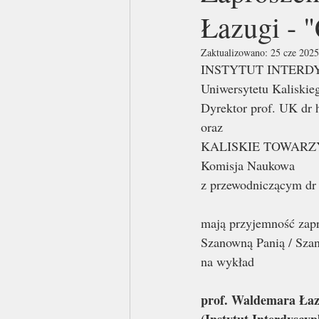
Łazugi - 
Zaktualizowano:
25 cze 2025
INSTYTUT INTERD
Uniwersytetu Kaliskie
Dyrektor prof. UK dr 
oraz
KALISKIE TOWARZ
Komisja Naukowa
z przewodniczącym d
mają przyjemność zapr
Szanowną Panią / Sza
na wykład
prof. Waldemara Łaz