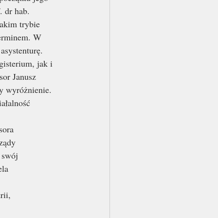
 dr hab.
akim trybie 
terminem. W 
asystenturę. 
sterium, jak i 
sor Janusz 
y wyróżnienie. 
ałalność 
sora
Rządy
 swój
ela
ii,