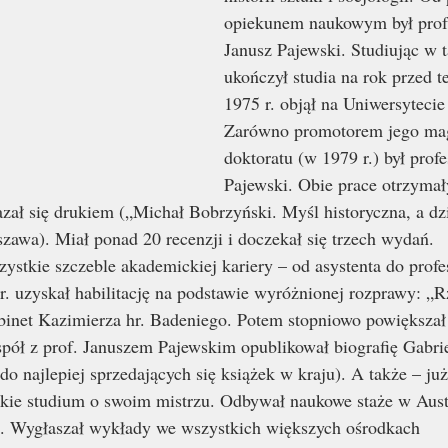
opiekunem naukowym był prof.
Janusz Pajewski. Studiując w t
ukończył studia na rok przed 
1975 r. objął na Uniwersytecie 
Zarówno promotorem jego magi
doktoratu (w 1979 r.) był profe
Pajewski. Obie prace otrzymał
zał się drukiem („Michał Bobrzyński. Myśl historyczna, a dzi
awa). Miał ponad 20 recenzji i doczekał się trzech wydań.
stkie szczeble akademickiej kariery – od asystenta do profe
. uzyskał habilitację na podstawie wyróżnionej rozprawy: „
abinet Kazimierza hr. Badeniego. Potem stopniowo powiększał
ół z prof. Januszem Pajewskim opublikował biografię Gabri
do najlepiej sprzedających się książek w kraju). A także – już
lkie studium o swoim mistrzu. Odbywał naukowe staże w Austr
. Wygłaszał wykłady we wszystkich większych ośrodkach