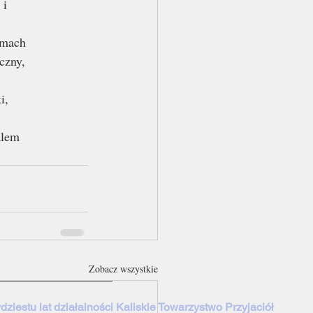
 i
smach
czny,
i,
alem
Zobacz wszystkie
dziestu lat działalności Kaliskie Towarzystwo Przyjaciół