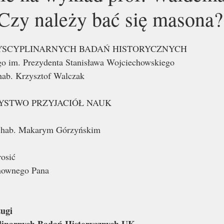
"Czy należy bać się masona?
YSCYPLINARNYCH BADAŃ HISTORYCZNYCH
go im. Prezydenta Stanisława Wojciechowskiego
hab. Krzysztof Walczak
YSTWO PRZYJACIÓŁ NAUK
r hab. Makarym Górzyńskim
osić
nownego Pana
ugi