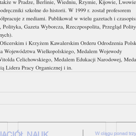
 także w Pradze, Berlinie, Wiedniu, Rzymie, Kijowie, Lwowie
odręczniki szkolne do historii. W 1999 r. został profesorem
półpracuje z mediami. Publikował w wielu gazetach i czasopi
 Polityka, Gazeta Wyborcza, Rzeczpospolita, Przegląd Polity
nych).
ficerskim i Krzyżem Kawalerskim Orderu Odrodzenia Polsk
dla Województwa Wielkopolskiego, Medalem Wojewody
Witolda Celichowskiego, Medalem Edukacji Narodowej, Med
ą Lidera Pracy Organicznej i in.
JACIÓŁ NAUK
W ciągu ponad trzy