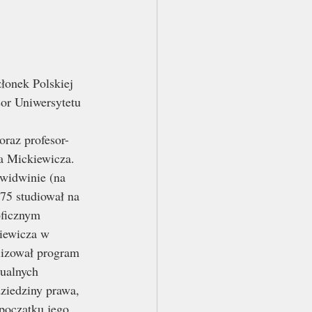
złonek Polskiej 
or Uniwersytetu 
raz profesor-
a Mickiewicza.
widwinie (na 
75 studiował na 
oficznym
iewicza w 
lizował program 
ualnych 
ziedziny prawa, 
 początku jego 