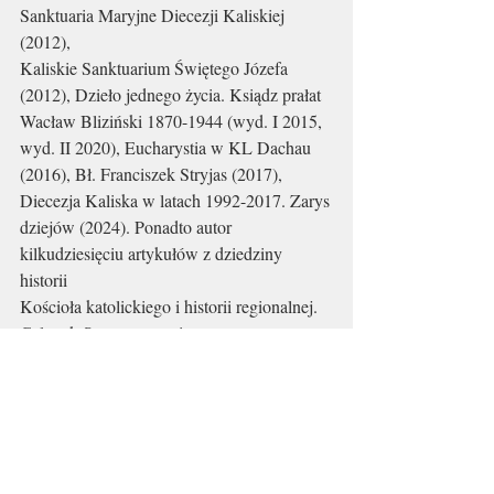
Sanktuaria Maryjne Diecezji Kaliskiej 
(2012),
Kaliskie Sanktuarium Świętego Józefa 
(2012), Dzieło jednego życia. Ksiądz prałat
Wacław Bliziński 1870-1944 (wyd. I 2015, 
wyd. II 2020), Eucharystia w KL Dachau
(2016), Bł. Franciszek Stryjas (2017), 
Diecezja Kaliska w latach 1992-2017. Zarys
dziejów (2024). Ponadto autor 
kilkudziesięciu artykułów z dziedziny 
historii
Kościoła katolickiego i historii regionalnej. 
Członek Stowarzyszenia
Archiwistów Kościelnych, Polskiego 
Towarzystwa Historycznego, Kaliskiego
Towarzystwa Przyjaciół Archiwaliów.