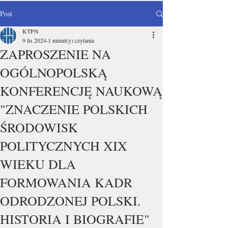
Post
KTPN
9 lis 2024
1 minut(y) czytania
ZAPROSZENIE NA
OGÓLNOPOLSKĄ
KONFERENCJĘ NAUKOWĄ
"ZNACZENIE POLSKICH
ŚRODOWISK
POLITYCZNYCH XIX
WIEKU DLA
FORMOWANIA KADR
ODRODZONEJ POLSKI.
HISTORIA I BIOGRAFIE"