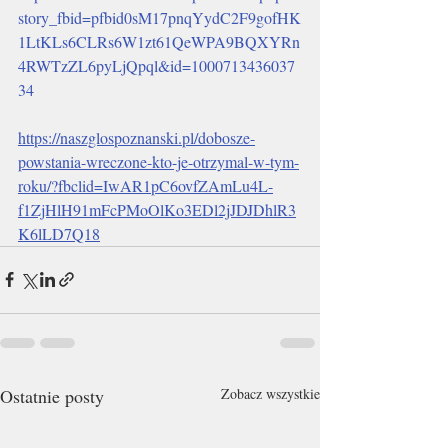
story_fbid=pfbid0sM17pnqYydC2F9gofHK
1LtKLs6CLRs6W1zt61QeWPA9BQXYRn
4RWTzZL6pyLjQpql&id=1000713436037
34
https://naszglospoznanski.pl/dobosze-
powstania-wreczone-kto-je-otrzymal-w-tym-
roku/?fbclid=IwAR1pC6ovfZAmLu4L-
f1ZjHlH91mFcPMoOlKo3EDl2jJDJDhlR3
K6lLD7Q18
Ostatnie posty
Zobacz wszystkie