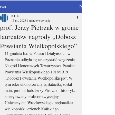
Post
KTPN
13 gru 2023
1 minut(y) czytania
prof. Jerzy Pietrzak w gronie
laureatów nagrody „Dobosz
Powstania Wielkopolskiego”
11 grudnia b.r. w Pałacu Działyńskich w 
Poznaniu odbyła się uroczystość wręczenia 
Nagród Honorowych Towarzystwa Pamięci 
Powstania Wielkopolskiego 1918/1919 
„Dobosz Powstania Wielkopolskiego”. W 
tym roku uhonorowany tą statuetką został 
m.in
.
 prof
. dr hab. Jerzy Pietrzak - historyk, 
emerytowany profesor zwyczajny 
Uniwersytetu Wrocławskiego, regionalista 
wielkopolski, członek Kaliskiego 
Towarzystwa Przyjaciół Nauk od 1988 r., 