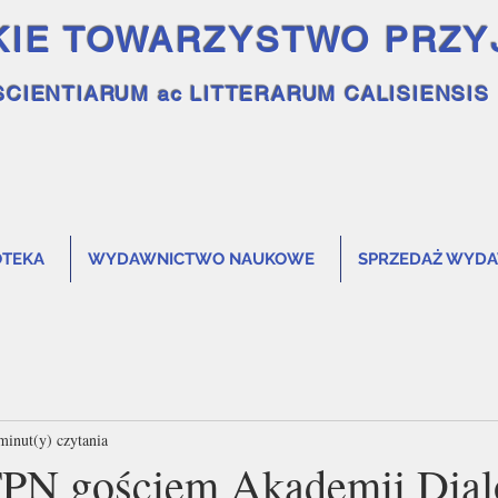
KIE TOWARZYSTWO PRZY
SCIENTIARUM ac LITTERARUM CALISIENSIS
OTEKA
WYDAWNICTWO NAUKOWE
SPRZEDAŻ WYD
minut(y) czytania
TPN gościem Akademii Dia