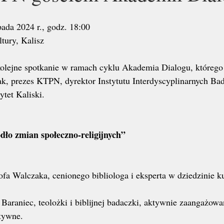
pada 2024 r., godz. 18:00
tury, Kalisz
olejne spotkanie w ramach cyklu Akademia Dialogu, którego
ak, prezes KTPN, dyrektor Instytutu Interdyscyplinarnych Ba
tet Kaliski.
dło zmian społeczno-religijnych”
ofa Walczaka, cenionego bibliologa i eksperta w dziedzinie ku
 Baraniec, teolożki i biblijnej badaczki, aktywnie zaangażowa
tywne.