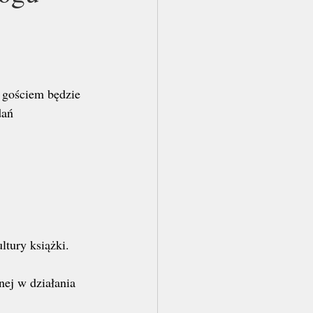
 gościem będzie 
dań 
ltury książki.
nej w działania 