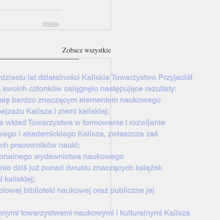
Zobacz wszystkie
dziestu lat działalności Kaliskie Towarzystwo Przyjaciół
ą swoich członków osiągnęło następujące rezultaty:
o się bardzo znaczącym elementem naukowego
zażu Kalisza i ziemi kaliskiej;
e wkład Towarzystwa w formowanie i rozwijanie
wego
i akademickiego Kalisza, zwłaszcza zaś
ch pracowników nauki;
sjonalnego wydawnictwa naukowego
 dziś już ponad dwustu znaczących książek
i kaliskiej;
iowej biblioteki naukowej oraz publiczne jej
nnymi towarzystwami naukowymi i kulturalnymi Kalisza