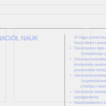
JACIÓŁ NAUK
W ciągu ponad trzy
Nauk siłami i prac
Towarzystwo stał
i kulturalnego pej
Znaczący pozostaj
środowiska nauko
promowanie młody
Utworzenie profe
i wyprodukowanie
o Kaliszu
i ziem
Utworzenie wartośc
udostępnienie;
Współdziałanie z i