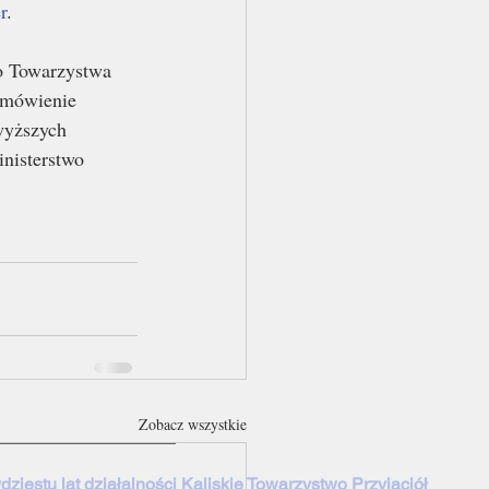
r
. 
o Towarzystwa 
 omówienie 
wyższych 
nisterstwo 
Zobacz wszystkie
dziestu lat działalności Kaliskie Towarzystwo Przyjaciół