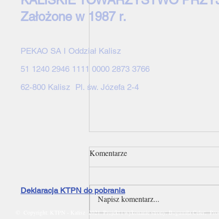
KALISKIE TOWARZYSTWO PRZY
Założone w 1987 r.
PEKAO SA I Oddział Kalisz
51 1240 2946 1111 0000 2873 3766
62-800 Kalisz Pl. św. Józefa 2-4
Komentarze
Deklaracja KTPN do pobrania
Napisz komentarz...
©
Copyright: KTPN - Kalisz 2021. Projekt i wykonanie strony: Bogumiła Celer;
Prou