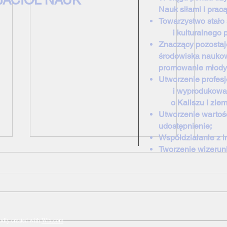
JACIÓŁ NAUK
Nauk siłami i prac
Towarzystwo stał
i kulturalnego pej
Znaczący pozostaj
środowiska nauko
promowanie młody
Utworzenie profe
i wyprodukowanie
o Kaliszu
i ziem
Utworzenie wartośc
udostępnienie;
Współdziałanie z i
Tworzenie wizerunk
dly created with
Wix.com