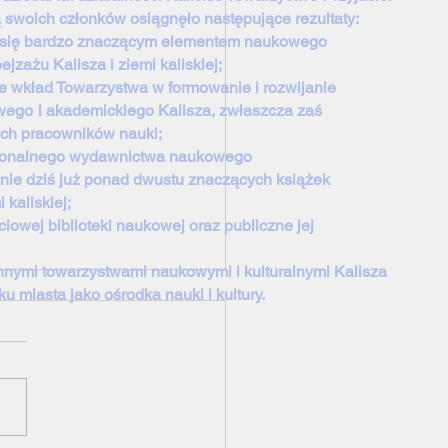
ą swoich członków osiągnęło następujące rezultaty:
o się bardzo znaczącym elementem naukowego
zażu Kalisza i ziemi kaliskiej;
e wkład Towarzystwa w formowanie i rozwijanie
wego
i akademickiego Kalisza, zwłaszcza zaś
ch pracowników nauki;
sjonalnego wydawnictwa naukowego
 dziś już ponad dwustu znaczących książek
i kaliskiej;
iowej biblioteki naukowej oraz publiczne jej
nnymi towarzystwami naukowymi i kulturalnymi Kalisza
u miasta jako ośrodka nauki i kultury.