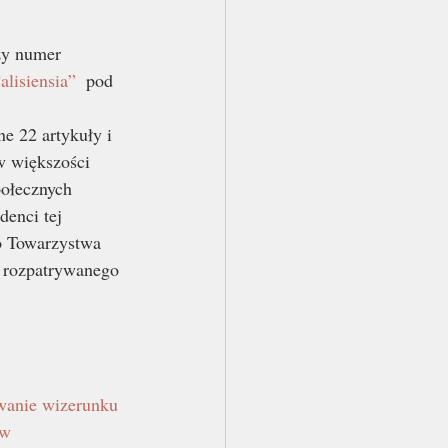
y numer  
lisiensia”  
pod 
e 22 artykuły i 
w większości 
ołecznych 
denci tej 
o Towarzystwa 
a rozpatrywanego 
 
wanie wizerunku 
 w 