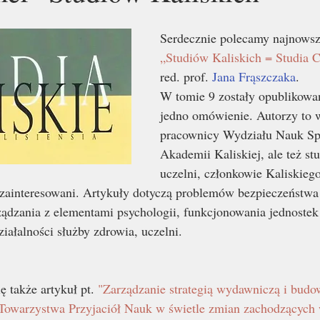
Serdecznie polecamy najnowsz
„Studiów Kaliskich = Studia Ca
red. prof. 
Jana Frąszczaka
.
W tomie 9 zostały opublikowan
jedno omówienie. Autorzy to 
pracownicy Wydziału Nauk Sp
Akademii Kaliskiej, ale też stu
uczelni, członkowie Kaliskieg
i zainteresowani. Artykuły dotyczą problemów bezpieczeństw
ządzania z elementami psychologii, funkcjonowania jednostek
ałalności służby zdrowia, uczelni.
 także artykuł pt. 
"Zarządzanie strategią wydawniczą i budo
Towarzystwa Przyjaciół Nauk w świetle zmian zachodzących