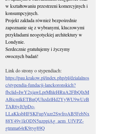
w kształtowaniu przestrzeni komercyjnych i 
konsumpcyjnych.
Projekt zakłada również bezpośrednie 
zapoznanie się z wybranymi, kluczowymi 
przykładami neogotyckiej architektury w 
Londynie.
Serdecznie gratulujemy i życzymy 
owocnych badań!
Link do strony o stypendiach: 
https://pau.krakow.pl/index.php/pl/dzialalnos
c/stypendia-fundacji-lanckoronskich?
fbclid=IwY2xjawLprMhleHRuA2FlbQIxM
ABicmlkETBnQUhzdzlHd2YyWU9wUzB
TAR6yJt3pDo-
LLaKksbHFSKFupVuzr2SwfroAB5FebNx
88Y49v1kODN5uzppiAg_aem_UfVPZ-
gtmma64rK9ryg89Q