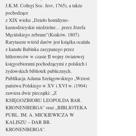
J.K.M. Collegi Soc. Jesv, 1765), a także 
pochodzące 
z XIX wieku „Dzieło homiliyno-
kaznodzieyskie niedzielne… przez Józefa 
Męcińskiego zebrane”(Kraków, 1807).
Rarytasem wśród darów jest książka ocalała 
z kanału Babinka zasypanego przez 
hitlerowców w czasie II wojny światowej 
księgozbiorami pochodzącymi z polskich i 
żydowskich bibliotek publicznych. 
Publikacja Adama Szelągowskiego „Wzrost 
państwa Polskiego w XV i XVI w. (1904) 
zawiera dwie pieczątki: „Z 
KSIĘGOZBIORU LEOPOLDA BAR. 
KRONENBERGA” oraz „BIBLIOTEKA 
PUBL. IM. A. MICKIEWICZA W 
KALISZU – DAR BR. 
KRONENBERGA”.