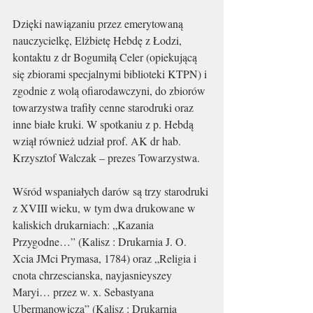
Dzięki nawiązaniu przez emerytowaną 
nauczycielkę, Elżbietę Hebdę z Łodzi, 
kontaktu z dr Bogumiłą Celer (opiekującą 
się zbiorami specjalnymi biblioteki KTPN) i 
zgodnie z wolą ofiarodawczyni, do zbiorów 
towarzystwa trafiły cenne starodruki oraz 
inne białe kruki. W spotkaniu z p. Hebdą 
wziął również udział prof. AK dr hab. 
Krzysztof Walczak – prezes Towarzystwa. 
Wśród wspaniałych darów są trzy starodruki 
z XVIII wieku, w tym dwa drukowane w 
kaliskich drukarniach: „Kazania 
Przygodne…” (Kalisz : Drukarnia J. O. 
Xcia JMci Prymasa, 1784) oraz „Religia i 
cnota chrzescianska, nayjasnieyszey 
Maryi… przez w. x. Sebastyana 
Ubermanowicza” (Kalisz : Drukarnia 